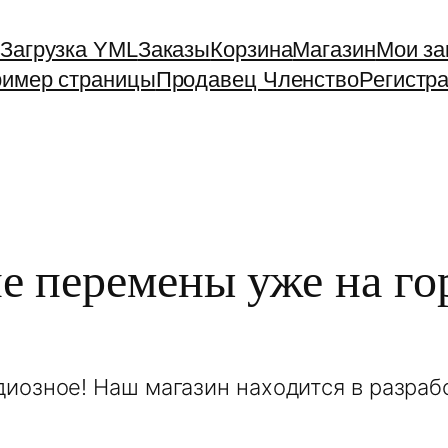
Загрузка YML
Заказы
Корзина
Магазин
Мои за
имер страницы
Продавец Членство
Регистр
е перемены уже на го
диозное! Наш магазин находится в разрабо