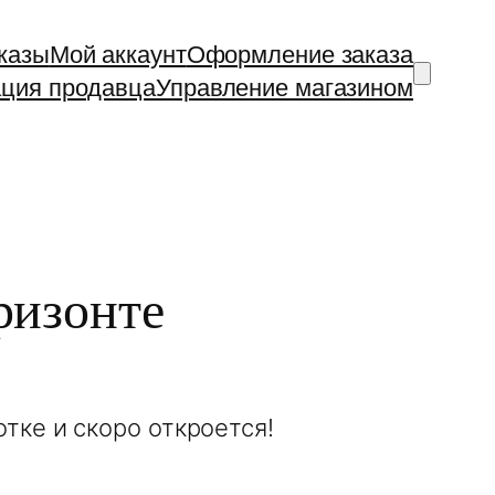
казы
Мой аккаунт
Оформление заказа
ация продавца
Управление магазином
ризонте
тке и скоро откроется!