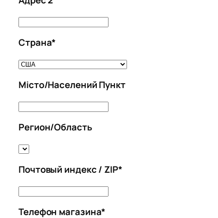
Адрес
2
Страна
*
Страна
*
Місто/Населений Пункт
Місто/
Населений
Регион/Область
Пункт
Регион/
Область
Почтовый индекс / ZIP
*
Почтовый
индекс
Телефон магазина
*
/