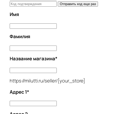
Имя
Имя
Фамилия
Фамилия
Название магазина
*
Название
магазина
*
https://milutti.ru/seller/
[your_store]
Адрес 1
*
Адрес
1
*
Адрес 2