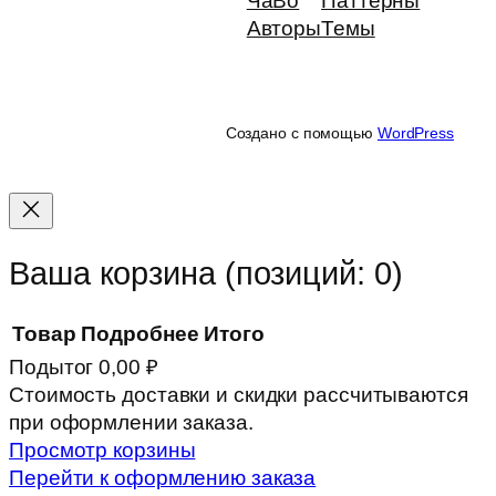
ЧаВо
Паттерны
Авторы
Темы
Создано с помощью
WordPress
Ваша корзина
(позиций: 0)
Товар
Подробнее
Итого
Подытог
0,00 ₽
Товары
Стоимость доставки и скидки рассчитываются
при оформлении заказа.
в
Просмотр корзины
корзине
Перейти к оформлению заказа