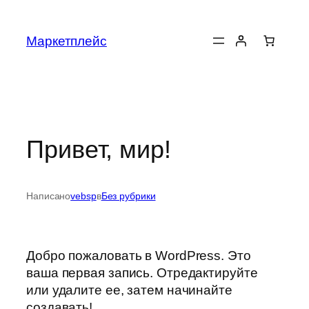
Перейти
к
Маркетплейс
содержимому
Привет, мир!
Написано
vebsp
в
Без рубрики
Добро пожаловать в WordPress. Это
ваша первая запись. Отредактируйте
или удалите ее, затем начинайте
создавать!